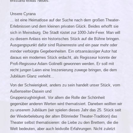
entstand etwas Neues:
Unsere Cyrana
... ist eine Heimatlose auf der Suche nach dem großen Theater-
Erlebnissen und dem kleinen privaten Glück. Beides erhofft sie
sich in Meinsburg. Die Stadt rüstet zur 1000-Jahr-Feier. Man will
zu diesem Anlass ein historisches Stück auf die Bühne bringen.
Ausgangspunkt dafür sind Ruinenreste und ein paar mehr oder
minder verbürgte Gegebenheiten. Ein ortsansässiger Autor hat
daraus ein modernes Stück erdacht, als Regisseur konnte der
Profi-Regisseur Adam Golinelli gewonnen werden. Er soll mit
recht jungen Laien eine Inszenierung zuwege bringen, die dem
Jubiläum Glanz verleiht...
Von der Schwierigkeit, anders zu sein handelt unser Stück, vom
Außenseiter-Dasein und
Gruppenzughörigkeit. Vor allem die Rolle der Schönheit
gegenüber anderen Werten wird thematisiert. Daneben wollten wir
zu unserem Jubiläum (wir spielen dieses Jahr das 25. Stück seit
der Wiederbelebung der alten Blönrieder Theater-Tradition) das
Theater selbst thematisieren: die Liebe zu den Brettern, die die
Welt bedeuten, aber auch leidvolle Erfahrungen. Nicht zuletzt