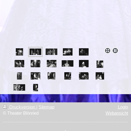
Druckversion
|
Sitemap
Login
© Theater Blönried
Webansicht
↑