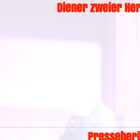
Diener zweier Her
Presseberi