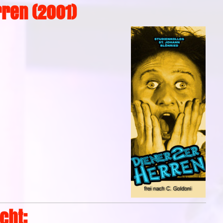
ren (2001)
cht: