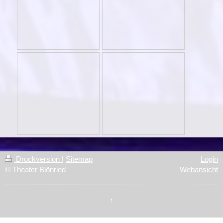
Druckversion
|
Sitemap
Login
© Theater Blönried
Webansicht
↑