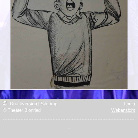
Druckversion
|
Sitemap
Login
© Theater Blönried
Webansicht
↑